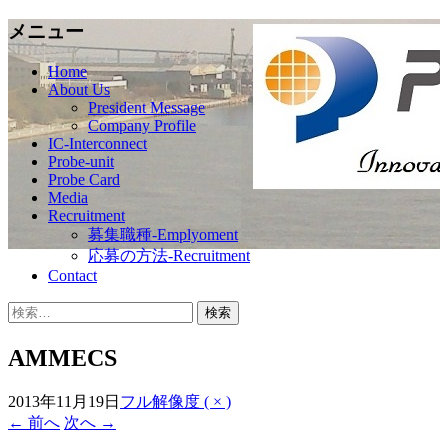
メニュー
Next Generation Probe Card
ProbeAce
コ
Home
About Us
ン
President Message
テ
Company Profile
ン
IC-Interconnect
ツ
Probe-unit
へ
Probe Card
移
Media
Recruitment
動
募集職種-Emplyoment
応募の方法-Recruitment
Contact
検
索:
AMMECS
2013年11月19日
フル解像度 ( × )
←
前へ
次へ
→