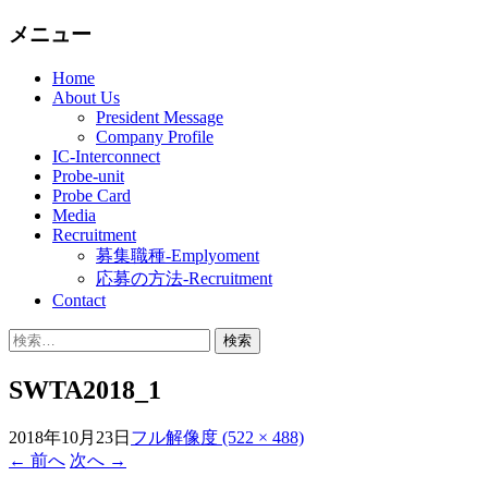
メニュー
Next Generation Probe Card
ProbeAce
コ
Home
About Us
ン
President Message
テ
Company Profile
ン
IC-Interconnect
ツ
Probe-unit
へ
Probe Card
移
Media
Recruitment
動
募集職種-Emplyoment
応募の方法-Recruitment
Contact
検
索:
SWTA2018_1
2018年10月23日
フル解像度 (522 × 488)
←
前へ
次へ
→